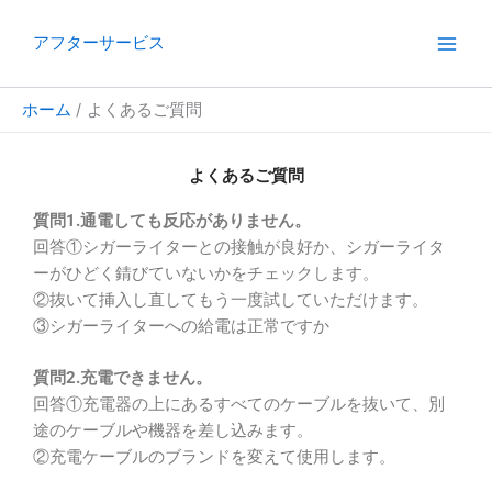
内
容
アフターサービス
を
ス
ホーム
よくあるご質問
キ
ッ
プ
よくあるご質問
質問1.通電しても反応がありません。
回答①シガーライターとの接触が良好か、シガーライタ
ーがひどく錆びていないかをチェックします。
②抜いて挿入し直してもう一度試していただけます。
③シガーライターへの給電は正常ですか
質問2.充電できません。
回答①充電器の上にあるすべてのケーブルを抜いて、別
途のケーブルや機器を差し込みます。
②充電ケーブルのブランドを変えて使用します。