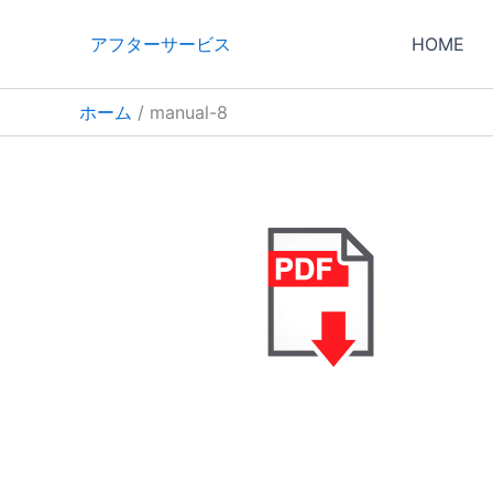
内
容
アフターサービス
HOME
を
ス
ホーム
manual-8
キ
ッ
プ